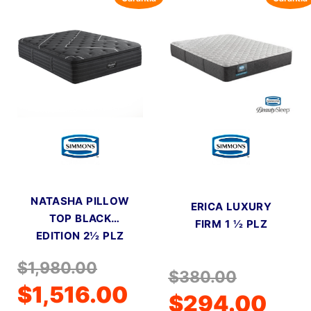
NATASHA PILLOW
ERICA LUXURY
TOP BLACK
FIRM 1 ½ PLZ
EDITION 2½ PLZ
$
1,980.00
$
380.00
$
1,516.00
$
294.00