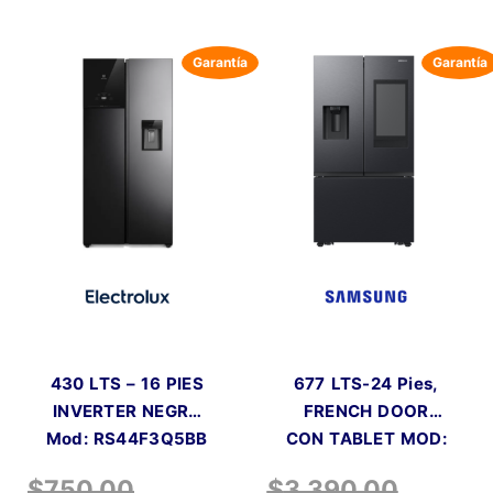
430 LTS – 16 PIES
677 LTS-24 Pies,
INVERTER NEGRA
FRENCH DOOR
Mod: RS44F3Q5BB
CON TABLET MOD:
32CG5910B1
$
750.00
$
3,390.00