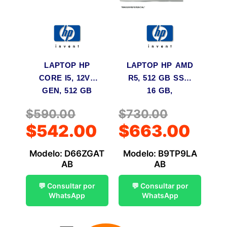
LAPTOP HP
LAPTOP HP AMD
CORE I5, 12VA
R5, 512 GB SSD,
GEN, 512 GB
16 GB,
SSD, 16 GB RAM,
PANTALLA DE
$
590.00
$
730.00
PANTALLA 15,6″
15,6″ SIN
$
542.00
$
663.00
SIN
PROGRAMAS
PROGRAMAS
Mod: B9TP9LA
Modelo: D66ZGAT
Modelo: B9TP9LA
Mod: D66ZGAT
AB
AB
AB
AB
💬 Consultar por
💬 Consultar por
WhatsApp
WhatsApp