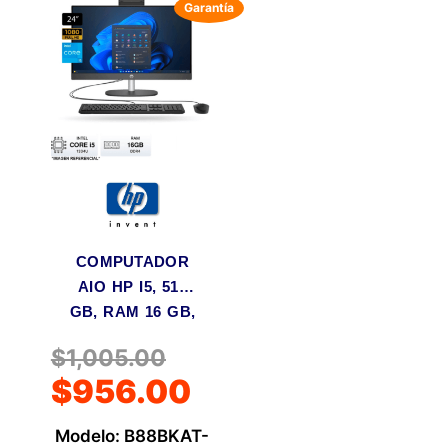
COMPUTADOR
AIO HP I5, 512
GB, RAM 16 GB,
PANTALLA 23.8
$
1,005.00
SIN
$
956.00
PROGRAMAS
Mod: B88BKAT-
Modelo: B88BKAT-
AB